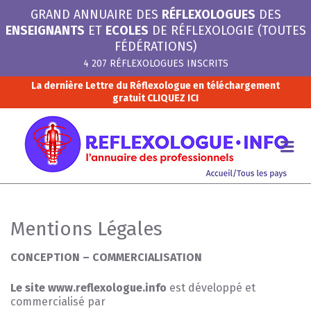
GRAND ANNUAIRE DES
RÉFLEXOLOGUES
DES
ENSEIGNANTS
ET
ECOLES
DE RÉFLEXOLOGIE (TOUTES
FÉDÉRATIONS)
4 207 RÉFLEXOLOGUES INSCRITS
La dernière Lettre du Réflexologue en téléchargement
gratuit
CLIQUEZ ICI
R
I
Me
Mentions Légales
CONCEPTION – COMMERCIALISATION
Le site www.reflexologue.info
est développé et
commercialisé par