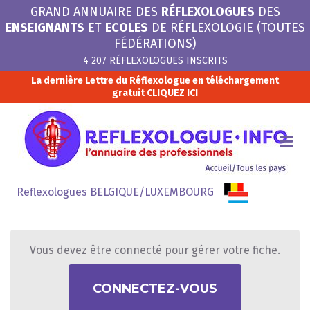
GRAND ANNUAIRE DES
RÉFLEXOLOGUES
DES
ENSEIGNANTS
ET
ECOLES
DE RÉFLEXOLOGIE (TOUTES
FÉDÉRATIONS)
4 207 RÉFLEXOLOGUES INSCRITS
La dernière Lettre du Réflexologue en téléchargement
gratuit
CLIQUEZ ICI
R
I
Me
L
Reflexologues BELGIQUE/LUXEMBOURG
Vous devez être connecté pour gérer votre fiche.
CONNECTEZ-VOUS